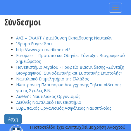
Toggle
navigati
Σύνδεσμοι
ΑΛΣ – ΕΛ.ΑΚΤ / Διεύθυνση Εκπαίδευσης Ναυτικών
Ίδρυμα Ευγενίδου
http://www.go-maritime.net/
Europass – Πρότυπο και Οδηγίες Σύνταξης Βιογραφικού
Σημειώματος
Πανεπιστήμιο Αιγαίου - Γραφείο Διασύνδεσης «Σύνταξη
Βιογραφικού, Συνοδευτικής και Συστατικής Επιστολής»
Ναυτιλιακό Επιμελητήριο της Ελλάδος
Ηλεκτρονική Πλατφόρμα Ασύγχρονης Τηλεκπαίδευσης
για τις Σχολές Ε.Ν.
Διεθνής Ναυτιλιακός Οργανισμός
Διεθνές Ναυτιλιακό Πανεπιστήμιο
Ευρωπαικός Οργανισμός Ασφάλειας Ναυσιπλοίας
Αρχή
Η ιστοσελίδα έχει αναπτυχθεί με χρήση Ανοιχτού